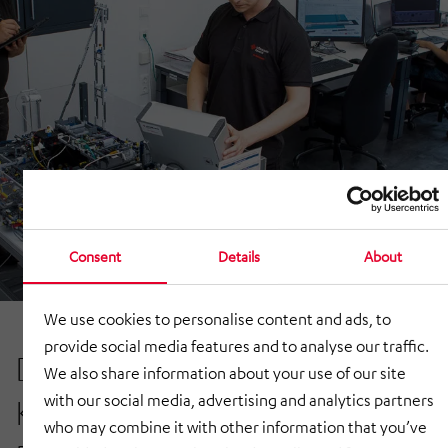
Consent
Details
About
We use cookies to personalise content and ads, to
provide social media features and to analyse our traffic.
Das HÖRMANN Engineering
We also share information about your use of our site
with our social media, advertising and analytics partners
Kompetenzmodell – vom
who may combine it with other information that you’ve