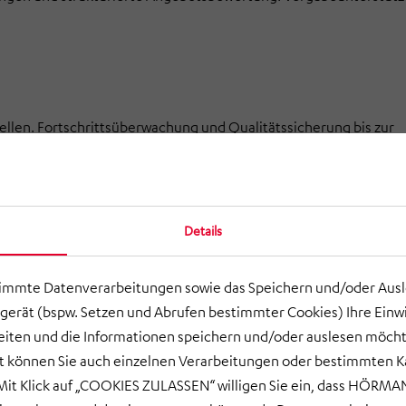
ellen. Fortschrittsüberwachung und Qualitätssicherung bis zur
eitung
Details
 Vorbereitung der Abnahme mit Nachweis der Leistungs- und
timmte Datenverarbeitungen sowie das Speichern und/oder Aus
gerät (bspw. Setzen und Abrufen bestimmter Cookies) Ihre Einwi
ten und die Informationen speichern und/oder auslesen möcht
g
ort können Sie auch einzelnen Verarbeitungen oder bestimmten 
it Klick auf „COOKIES ZULASSEN“ willigen Sie ein, dass HÖRMAN