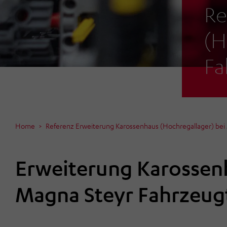
Re
(H
Fa
Home
Referenz Erweiterung Karossenhaus (Hochregallager) bei
Erweiterung Karossenh
Magna Steyr Fahrzeug