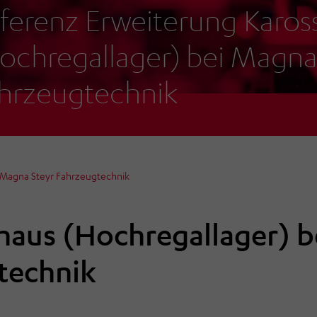
ferenz Erweiterung Karo
ochregallager) bei Magna
hrzeugtechnik
 Magna Steyr Fahrzeugtechnik
aus (Hochregallager) b
technik