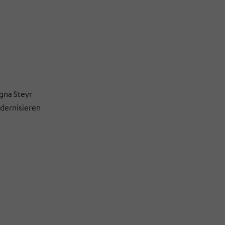
gna Steyr
odernisieren