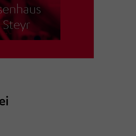
ssenhaus
 Steyr
ei