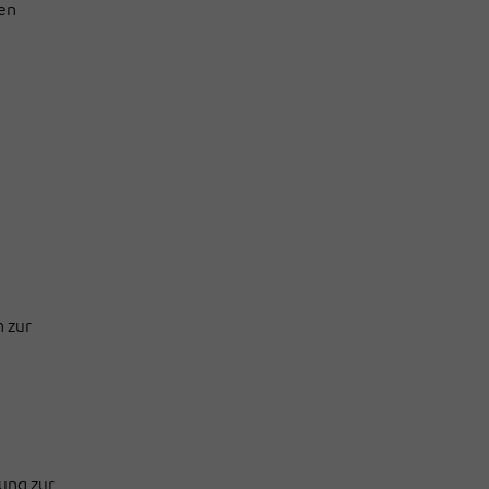
len
 zur
ung zur