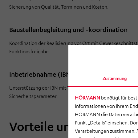
Sicherung von Qualität, Terminen und Kosten.
Baustellenbegleitung und -koordination
Koordination der Realisierung vor Ort mit Gewerkeschnittst
Funktionsfreigabe.
Inbetriebnahme (IBN) und Abnahmevorber
Zustimmung
Unterstützung der IBN mit Testplänen und Dokumentation.
Sicherheitsparameter.
HÖRMANN
benötigt für bes
Informationen von Ihrem End
HÖRMANN die Daten verarbei
Vorteile unserer Lösun
Punkt „Details“ einsehen. D
Verarbeitungen zustimmen. M