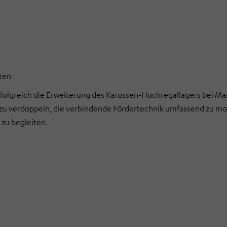
ten
greich die Erweiterung des Karossen-Hochregallagers bei Ma
t zu verdoppeln, die verbindende Fördertechnik umfassend zu m
 zu begleiten.