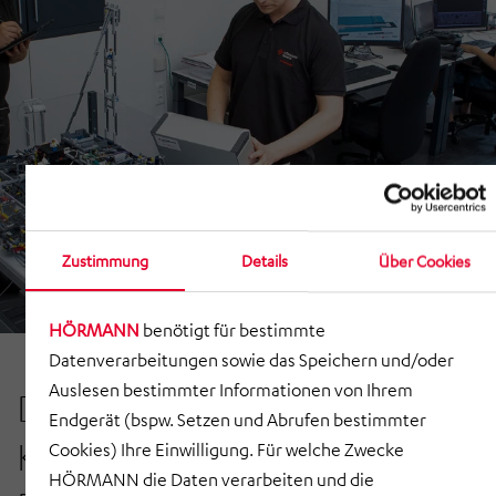
Zustimmung
Details
Über Cookies
HÖRMANN
benötigt für bestimmte
Datenverarbeitungen sowie das Speichern und/oder
Auslesen bestimmter Informationen von Ihrem
Das HÖRMANN Engineering
Endgerät (bspw. Setzen und Abrufen bestimmter
Kompetenzmodell – vom
Cookies) Ihre Einwilligung. Für welche Zwecke
HÖRMANN die Daten verarbeiten und die