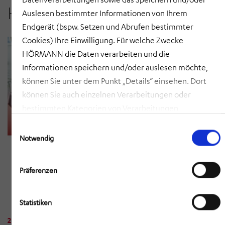
HÖRMANN Rawema
Auslesen bestimmter Informationen von Ihrem
Endgerät (bspw. Setzen und Abrufen bestimmter
Cookies) Ihre Einwilligung. Für welche Zwecke
HÖRMANN die Daten verarbeiten und die
Informationen speichern und/oder auslesen möchte,
können Sie unter dem Punkt „Details“ einsehen. Dort
können Sie auch einzelnen Verarbeitungen oder
bestimmten Kategorien von Verarbeitungen
zustimmen. Mit Klick auf „COOKIES ZULASSEN“ willigen
Einwilligungsauswahl
Sie ein, dass HÖRMANN alle der erläuterten
Notwendig
Informationen speichern sowie auslesen und damit
zusammenhängende Datenverarbeitungen vornehmen
Präferenzen
darf, die nicht ohnehin unbedingt erforderlich sind,
damit HÖRMANN Ihnen diese Webseite zur Verfügung
Statistiken
stellen kann. Mit Klick auf „AUSWAHL ERLAUBEN“
erlauben Sie nur die Speicherung/das Auslesen der
20. JULI 2026
•
NEWSMELDUNG