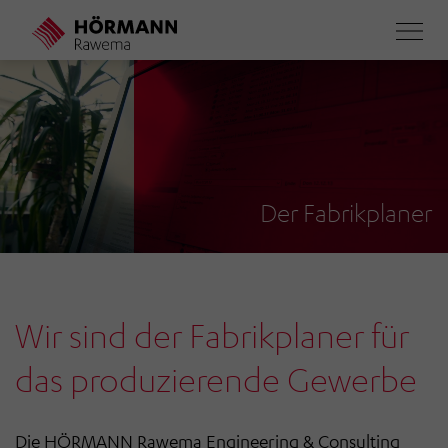
Direkt
zum
Inhalt
Der Fabrikplaner
Wir sind der Fabrikplaner für
das produzierende Gewerbe
Die HÖRMANN Rawema Engineering & Consulting