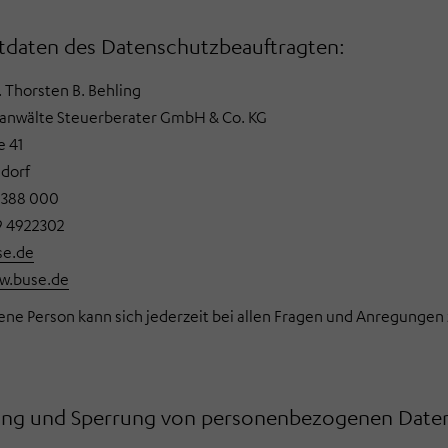
tdaten des Datenschutzbeauftragten:
. Thorsten B. Behling
anwälte Steuerberater GmbH & Co. KG
e 41
dorf
1 388 000
9 4922302
se.de
w.buse.de
ene Person kann sich jederzeit bei allen Fragen und Anregunge
ung und Sperrung von personenbezogenen Date