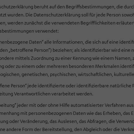
schutzerklärung beruht auf den Begriffsbestimmungen, die dur
t wurden. Die Datenschutzerklärung soll für jede Person sowohl e
len, werden zunächst die verwendeten Begrifflichkeiten erläute
ffsbestimmungen verwendet:
enbezogene Daten“ alle Informationen, die sich auf eine identifi
en „betroffene Person“) beziehen; als identifizierbar wird eine 
ondere mittels Zuordnung zu einer Kennung wie einem Namen, z
g oder zu einem oder mehreren besonderen Merkmalen identifiz
ogischen, genetischen, psychischen, wirtschaftlichen, kulturelle
ffene Person“ jede identifizierte oder identifizierbare natürlic
eitung Verantwortlichen verarbeitet werden.
beitung“ jeder mit oder ohne Hilfe automatisierter Verfahren au
enhang mit personenbezogenen Daten wie das Erheben, das Erfa
ung oder Veränderung, das Auslesen, das Abfragen, die Verwend
ine andere Form der Bereitstellung, den Abgleich oder die Verkn