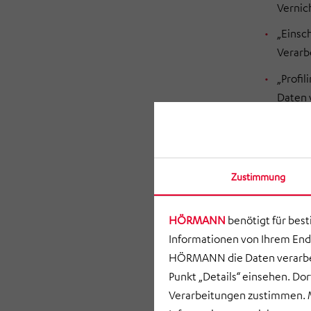
Vernic
„Einsc
Verarb
„Profi
Daten 
insbes
Zuverl
„Verant
Zustimmung
andere
dieser
bezieh
HÖRMANN
benötigt für bes
vorges
Informationen von Ihrem End
HÖRMANN die Daten verarbei
„Empfä
Punkt „Details“ einsehen. D
offeng
Verarbeitungen zustimmen. M
bestim