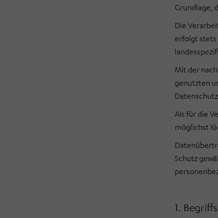
Grundlage, d
Die Verarbei
erfolgt stet
landesspezi
Mit der nach
genutzten u
Datenschutze
Als für die 
möglichst lü
Datenübertra
Schutz gewäh
personenbez
1. Begrif