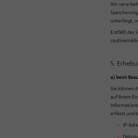
Wir verarbei
Speicherungs
unterliegt, 
Entfällt der
routinemäßig
5. Erheb
a) beim Besu
Sie können d
auf Ihrem En
Informatione
erfasst und 
IP-Adr
Datum 