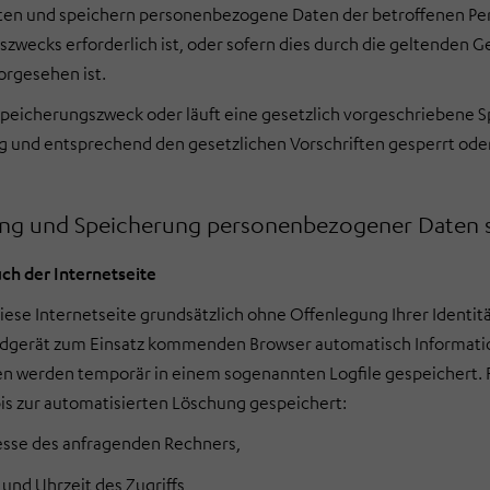
ten und speichern personenbezogene Daten der betroffenen Pers
zwecks erforderlich ist, oder sofern dies durch die geltenden G
vorgesehen ist.
 Speicherungszweck oder läuft eine gesetzlich vorgeschriebene
 und entsprechend den gesetzlichen Vorschriften gesperrt oder
ung und Speicherung personenbezogener Daten 
ch der Internetseite
iese Internetseite grundsätzlich ohne Offenlegung Ihrer Identit
dgerät zum Einsatz kommenden Browser automatisch Information
n werden temporär in einem sogenannten Logfile gespeichert. 
bis zur automatisierten Löschung gespeichert:
esse des anfragenden Rechners,
und Uhrzeit des Zugriffs,