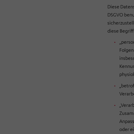
Diese Daten
DSGVO benutz
sicherzustel
diese Begri
„person
Folgend
insbes
Kennun
physiol
„betro
Verarb
„Verar
Zusamm
Anpass
oder e