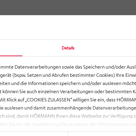
Details
timmte Datenverarbeitungen sowie das Speichern und/oder Aus
gerät (bspw. Setzen und Abrufen bestimmter Cookies) Ihre Einwi
ten und die Informationen speichern und/oder auslesen möcht
ort können Sie auch einzelnen Verarbeitungen oder bestimmten 
it Klick auf „COOKIES ZULASSEN“ willigen Sie ein, dass HÖRMAN
GS Bavaria GmbH
wie auslesen und damit zusammenhängende Datenverarbeitungen
Studie für Produktionserweiterung &
ch sind, damit HÖRMANN Ihnen diese Webseite zur Verfügung ste
Beratung zur
 Sie nur die Speicherung/das Auslesen der Informationen sow
Organisationsentwicklung
rbeitungen, die Sie aktiv ausgewählt haben. Eine Anpassung i