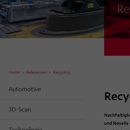
Re
Home
Referenzen
Recycling
Automotive
Recy
3D-Scan
Nachhaltigke
und Novelis 
Technologie