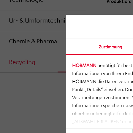
Produktion.
Ur- & Umformtechnik
Chemie & Pharma
Zustimmung
Recycling
HÖRMANN
benötigt für bes
Informationen von Ihrem End
HÖRMANN die Daten verarbei
Punkt „Details“ einsehen. D
Verarbeitungen zustimmen. M
Informationen speichern so
ohnehin unbedingt erforderli
„AUSWAHL ERLAUBEN“ erlauben
zusammenhängenden Datenvera
Einwilligungsauswahl