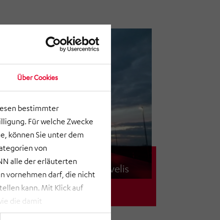
Über Cookies
lesen bestimmter
lligung. Für welche Zwecke
e, können Sie unter dem
Kategorien von
N alle der erläuterten
Novelis Europe / Novelis
 vornehmen darf, die nicht
USA
Generalplanung Neubau des weltweit
llen kann. Mit Klick auf
größten Aluminiumrecyclingwerkes
ie die damit
st bei Klick auf „ANPASSEN“