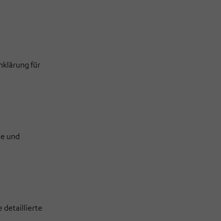
nklärung für
se und
 detaillierte