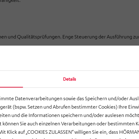
fähigkeit.
nen und Qualitätsprüfungen. Enge Steuerung der Ausführung zu
Details
ukturierte Anlaufplanung für Medien, Anlagen und Prozesse bis z
timmte Datenverarbeitungen sowie das Speichern und/oder Aus
gerät (bspw. Setzen und Abrufen bestimmter Cookies) Ihre Einwi
ten und die Informationen speichern und/oder auslesen möcht
ort können Sie auch einzelnen Verarbeitungen oder bestimmten 
st- und Abnahmeplänen. Nachweis der geforderten Leistungs- 
it Klick auf „COOKIES ZULASSEN“ willigen Sie ein, dass HÖRMAN