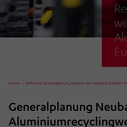
Re
we
Al
Eu
Home
Referenz Generalplanung Neubau des weltweit größten Al
Generalplanung Neuba
Aluminiumrecyclingwe