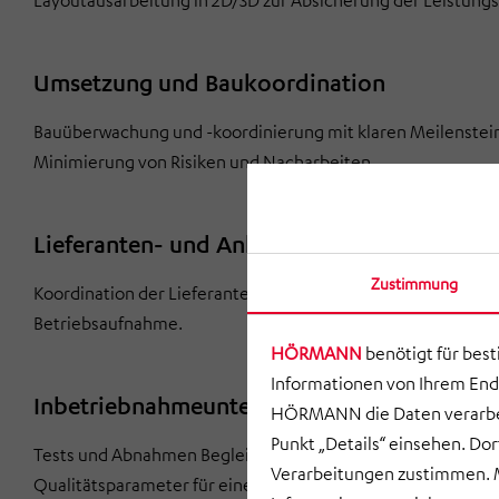
Layoutausarbeitung in 2D/3D zur Absicherung der Leistungs
Umsetzung und Baukoordination
Bauüberwachung und -koordinierung mit klaren Meilenstei
Minimierung von Risiken und Nacharbeiten.
Lieferanten- und Anlaufmanagement
Zustimmung
Koordination der Lieferanten über alle Gewerke hinweg. Str
Betriebsaufnahme.
HÖRMANN
benötigt für bes
Informationen von Ihrem End
Inbetriebnahmeunterstützung
HÖRMANN die Daten verarbei
Punkt „Details“ einsehen. D
Tests und Abnahmen Begleitung der Inbetriebnahme mit Te
Verarbeitungen zustimmen. M
Qualitätsparameter für einen sicheren Produktionsstart.