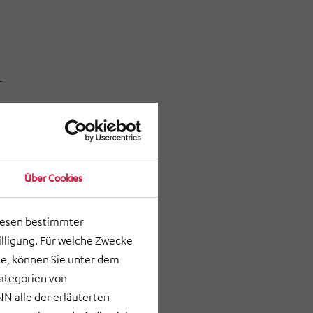
r
Über Cookies
ur stabilen
lesen bestimmter
lligung. Für welche Zwecke
e, können Sie unter dem
Kategorien von
und
N alle der erläuterten