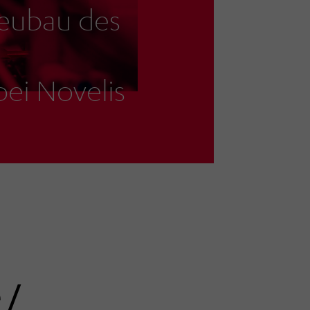
eubau des
ei Novelis
 /