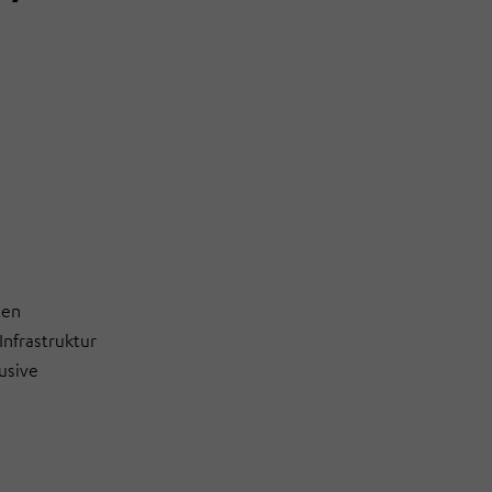
ten
Infrastruktur
lusive