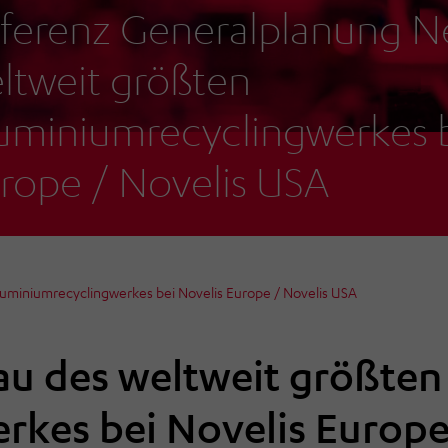
ferenz Generalplanung N
ltweit größten
uminiumrecyclingwerkes b
rope / Novelis USA
uminiumrecyclingwerkes bei Novelis Europe / Novelis USA
u des weltweit größten
rkes bei Novelis Europe