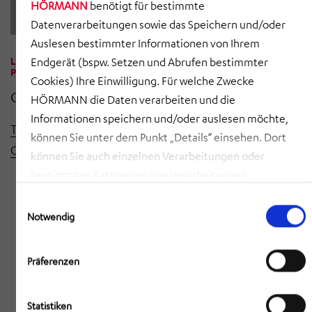
HÖRMANN
benötigt für bestimmte
Datenverarbeitungen sowie das Speichern und/oder
Auslesen bestimmter Informationen von Ihrem
LEITUNG MARKETING & KOMMUNIKATION,
Endgerät (bspw. Setzen und Abrufen bestimmter
PRESSE-, MEDIENKONTAKT
Cookies) Ihre Einwilligung. Für welche Zwecke
Celina Begolli
HÖRMANN die Daten verarbeiten und die
Informationen speichern und/oder auslesen möchte,
T +49 8091 5630 - 138
können Sie unter dem Punkt „Details“ einsehen. Dort
Celina.Begolli@hoermann-gruppe.com
können Sie auch einzelnen Verarbeitungen oder
bestimmten Kategorien von Verarbeitungen
zustimmen. Mit Klick auf „COOKIES ZULASSEN“ willigen
Einwilligungsauswahl
Sie ein, dass HÖRMANN alle der erläuterten
Notwendig
Informationen speichern sowie auslesen und damit
zusammenhängende Datenverarbeitungen vornehmen
Präferenzen
darf, die nicht ohnehin unbedingt erforderlich sind,
damit HÖRMANN Ihnen diese Webseite zur Verfügung
Statistiken
stellen kann. Mit Klick auf „AUSWAHL ERLAUBEN“