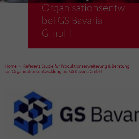
Organisationsentwick
bei GS Bavaria
GmbH
Home
Referenz Studie für Produktionserweiterung & Beratung
zur Organisationsentwicklung bei GS Bavaria GmbH