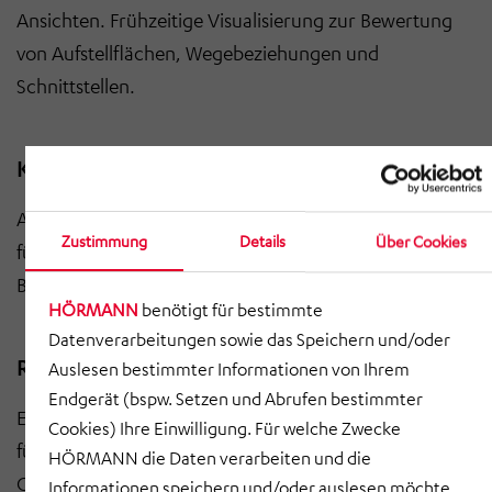
Ansichten. Frühzeitige Visualisierung zur Bewertung
von Aufstellflächen, Wegebeziehungen und
Schnittstellen.
Kostenrahmen und Terminplan (Greenfield)
Ableitung eines Kostenrahmens und eines Terminplans
Zustimmung
Details
Über Cookies
für das Greenfield. Transparente Grundlage für
Budgetierung und Realisierungsschritte.
HÖRMANN
benötigt für bestimmte
Datenverarbeitungen sowie das Speichern und/oder
Roadmap Organisationsentwicklung
Auslesen bestimmter Informationen von Ihrem
Endgerät (bspw. Setzen und Abrufen bestimmter
Entwicklung einer strukturierten Checkliste/Roadmap
Cookies) Ihre Einwilligung. Für welche Zwecke
für die weitere Unternehmens- und
HÖRMANN die Daten verarbeiten und die
Organisationsentwicklung. Priorisierte Maßnahmen
Informationen speichern und/oder auslesen möchte,