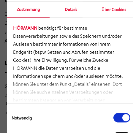
Angebotsprüfung
Zustimmung
Details
Über Cookies
Erstellung von Ausschreibungsunterlagen,
Durchführung technischer Klärungen und
HÖRMANN
benötigt für bestimmte
strukturierte Angebotsprüfung. Beschaffung und
Datenverarbeitungen sowie das Speichern und/oder
Abwicklung von Neubestellungen.
Auslesen bestimmter Informationen von Ihrem
Endgerät (bspw. Setzen und Abrufen bestimmter
Cookies) Ihre Einwilligung. Für welche Zwecke
Lieferantenkoordination und
HÖRMANN die Daten verarbeiten und die
-Überwachung
Informationen speichern und/oder auslesen möchte,
können Sie unter dem Punkt „Details“ einsehen. Dort
Steuerung der Lieferanten und enge Koordination mit
können Sie auch einzelnen Verarbeitungen oder
peripheren Abteilungen während der
bestimmten Kategorien von Verarbeitungen
Realisierungsphase. Sicherung von Qualität, Terminen
zustimmen. Mit Klick auf „COOKIES ZULASSEN“ willigen
Einwilligungsauswahl
und Schnittstellen.
Sie ein, dass HÖRMANN alle der erläuterten
Notwendig
Informationen speichern sowie auslesen und damit
zusammenhängende Datenverarbeitungen vornehmen