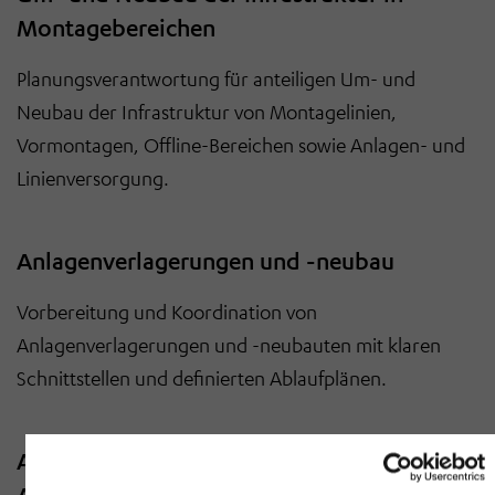
Montagebereichen
Planungsverantwortung für anteiligen Um- und
Neubau der Infrastruktur von Montagelinien,
Vormontagen, Offline-Bereichen sowie Anlagen- und
Linienversorgung.
Anlagenverlagerungen und -neubau
Vorbereitung und Koordination von
Anlagenverlagerungen und -neubauten mit klaren
Schnittstellen und definierten Ablaufplänen.
Ausschreibung, technische Absprachen und