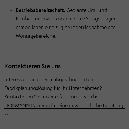
„Einwilligung widerrufen“ klicken. Über die dortige
Betriebsbereitschaft:
Geplante Um- und
Schaltfläche „Einwilligung ändern“ können Sie zudem
Ihre getroffenen Einstellungen anpassen.
Neubauten sowie koordinierte Verlagerungen
ermöglichen eine zügige Inbetriebnahme der
Montagebereiche.
Kontaktieren Sie uns
Interessiert an einer maßgeschneiderten
Fabrikplanungslösung für Ihr Unternehmen?
Kontaktieren Sie unser erfahrenes Team bei
HÖRMANN Rawema für eine unverbindliche Beratung.
>>