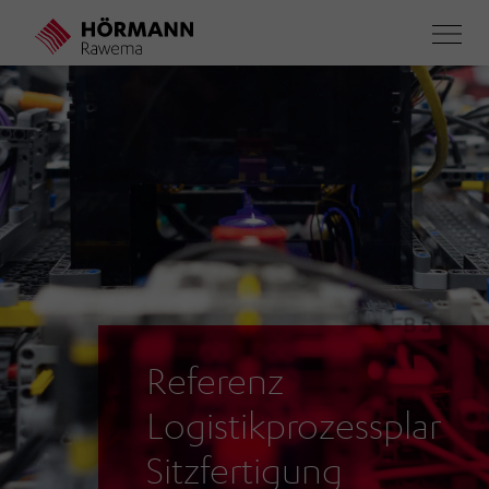
Direkt
zum
Inhalt
Referenz
Logistikprozessplanu
Sitzfertigung