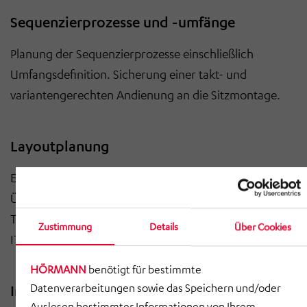
Sequenzierprozesse und -umfänge
Planung der Sequenzierprozesse einschließlich
Umfangsdefinition. Sicherung einer takt- und
variantengerechten Andienung an die Sitzmontage.
Layoutplanung
Erstellung der Layouts mit klaren Wegebeziehungen,
Übergabepunkten und Andienungszonen.
Transparente Grundlage für Realisierung und
Zustimmung
Details
Über Cookies
IT
‑
Anbindung.
HÖRMANN
benötigt für bestimmte
Datenverarbeitungen sowie das Speichern und/oder
Integrationsvarianten FTS/FTF
Auslesen bestimmter Informationen von Ihrem