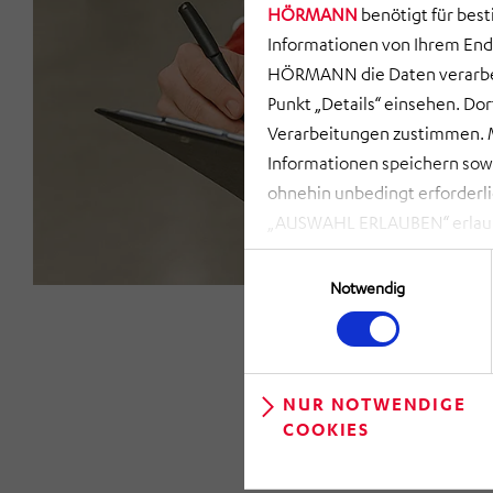
HÖRMANN
benötigt für bes
Informationen von Ihrem End
HÖRMANN die Daten verarbei
Punkt „Details“ einsehen. D
Verarbeitungen zustimmen. M
Informationen speichern so
ohnehin unbedingt erforderli
„AUSWAHL ERLAUBEN“ erlauben
zusammenhängenden Datenvera
Einwilligungsauswahl
möglich. Bei Klick auf „NUR
Notwendig
gespeichert und ausgelesen, 
kann. Ihre Einwilligung könn
linken Rand der Webseite) ent
widerrufen“ klicken. Über die
NUR NOTWENDIGE
COOKIES
anpassen.