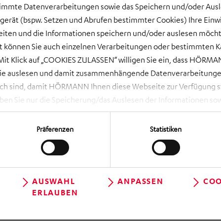
timmte Datenverarbeitungen sowie das Speichern und/oder Aus
gerät (bspw. Setzen und Abrufen bestimmter Cookies) Ihre Einwi
ten und die Informationen speichern und/oder auslesen möcht
ort können Sie auch einzelnen Verarbeitungen oder bestimmten 
it Klick auf „COOKIES ZULASSEN“ willigen Sie ein, dass HÖRMAN
wie auslesen und damit zusammenhängende Datenverarbeitungen
ch sind, damit HÖRMANN Ihnen diese Webseite zur Verfügung ste
 Sie nur die Speicherung/das Auslesen der Informationen sow
rbeitungen, die Sie aktiv ausgewählt haben. Eine Anpassung i
 NOTWENDIGE COOKIES“ lehnen Sie Ihre Einwilligung ab und es w
Präferenzen
Statistiken
die unbedingt erforderlich sind, damit Ihnen diese Website zur 
en Sie über das Aufrufen der Cookie-Einstellungen (runde, schwa
geltlos und mit Wirkung für die Zukunft widerrufen, indem Sie i
 dortige Schaltfläche „Einwilligung ändern“ können Sie zudem Ih
AUSWAHL
ANPASSEN
COO
ERLAUBEN