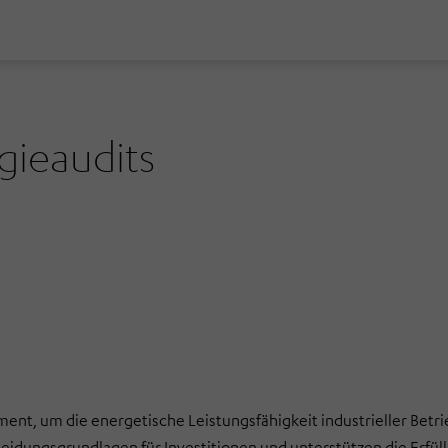
gieaudits
ument, um die energetische Leistungsfähigkeit industrieller Betr
cheidungsgrundlagen für Investitionen und unterstützen die Erfü