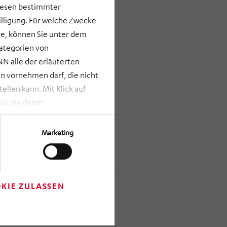
lesen bestimmter
lligung. Für welche Zwecke
e, können Sie unter dem
Kategorien von
N alle der erläuterten
 vornehmen darf, die nicht
llen kann. Mit Klick auf
ie die damit
st bei Klick auf „ANPASSEN“
erden nur die Informationen
Marketing
Verfügung gestellt werden
rze Schaltfläche am unteren
m Anschluss auf „Einwilligung
re getroffenen Einstellungen
KIE ZULASSEN