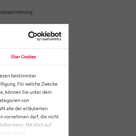
andsoptimierung
Über Cookies
lesen bestimmter
lligung. Für welche Zwecke
e, können Sie unter dem
Kategorien von
N alle der erläuterten
 vornehmen darf, die nicht
llen kann. Mit Klick auf
ie die damit