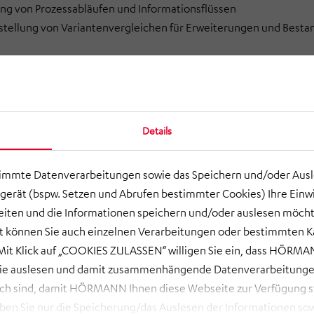
ng von Prozessabläufen und Informationsflüssen
rstellung von Variantenvergleichen für Erweiterungen und Best
Details
timmte Datenverarbeitungen sowie das Speichern und/oder Aus
gerät (bspw. Setzen und Abrufen bestimmter Cookies) Ihre Einwi
Inhalte von YouTube unabhängig
ten und die Informationen speichern und/oder auslesen möcht
vom Cookie-Consent aktivieren
ort können Sie auch einzelnen Verarbeitungen oder bestimmten 
(weitere Informationen finden sich
it Klick auf „COOKIES ZULASSEN“ willigen Sie ein, dass HÖRMAN
in der
Datenschutzerklärung
.
wie auslesen und damit zusammenhängende Datenverarbeitungen
INHALTE AKTIVIEREN
ch sind, damit HÖRMANN Ihnen diese Webseite zur Verfügung ste
 Sie nur die Speicherung/das Auslesen der Informationen sow