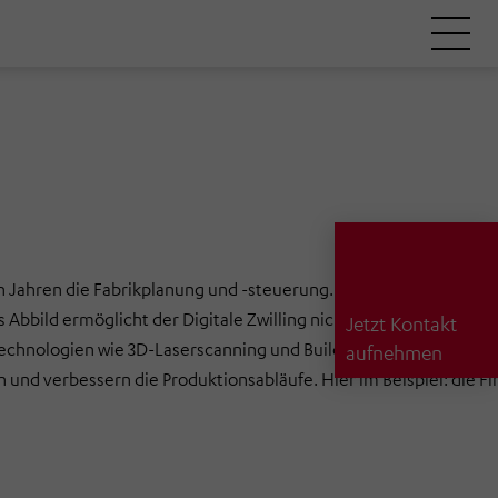
en Jahren die Fabrikplanung und -steuerung. Dieses innovative Kon
s Abbild ermöglicht der Digitale Zwilling nicht nur die 3D-Visual
Jetzt Kontakt
 Technologien wie 3D-Laserscanning und Building-Information-M
aufnehmen
 und verbessern die Produktionsabläufe. Hier im Beispiel: die 