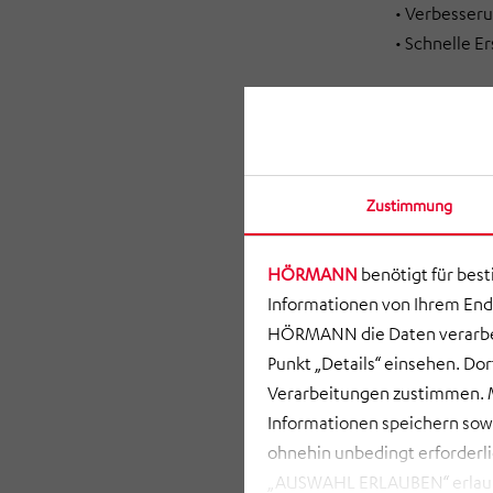
• Verbesseru
• Schnelle E
Zustimmung
HÖRMANN
benötigt für bes
Informationen von Ihrem End
HÖRMANN die Daten verarbei
Punkt „Details“ einsehen. D
Verarbeitungen zustimmen. M
Informationen speichern so
ohnehin unbedingt erforderli
„AUSWAHL ERLAUBEN“ erlauben