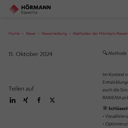
Direkt
zum
Inhalt
Home
News
Newsmeldung
Methoden der Hörmann Rawe
11. Oktober 2024
🔍 Methode i
Im Kontext v
Entwicklunge
Teilen auf
auch die Sim
RAWEMA präzi
🎯
Schlüssel
• Visualisie
• Optimierun