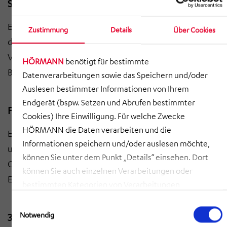
Script für die mediale Umsetzung
Erstellung eines Scripts zur medialen Umsetzung
Zustimmung
Details
Über Cookies
digitaler Initiativen. Einheitliche Botschaften und
Visualisierungen für Entscheidungsträger und
HÖRMANN
benötigt für bestimmte
Belegschaft.
Datenverarbeitungen sowie das Speichern und/oder
Auslesen bestimmter Informationen von Ihrem
Endgerät (bspw. Setzen und Abrufen bestimmter
Fragebogen für Managementlevel
Cookies) Ihre Einwilligung. Für welche Zwecke
HÖRMANN die Daten verarbeiten und die
Entwicklung eines Fragebogens zur Integration
Informationen speichern und/oder auslesen möchte,
unterschiedlicher Managementlevel in digitale
können Sie unter dem Punkt „Details“ einsehen. Dort
Changeprozesse. Erfassung von Anforderungen,
können Sie auch einzelnen Verarbeitungen oder
Erwartungen und Hürden.
bestimmten Kategorien von Verarbeitungen
zustimmen. Mit Klick auf „COOKIES ZULASSEN“ willigen
Einwilligungsauswahl
Sie ein, dass HÖRMANN alle der erläuterten
Notwendig
3D Laserscanning und Layoutmodellierung
Informationen speichern sowie auslesen und damit