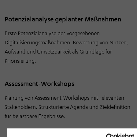
Potenzialanalyse geplanter Maßnahmen
Erste Potenzialanalyse der vorgesehenen
Digitalisierungsmaßnahmen. Bewertung von Nutzen,
Aufwand und Umsetzbarkeit als Grundlage für
Priorisierung.
Assessment-Workshops
Planung von Assessment-Workshops mit relevanten
Stakeholdern. Strukturierte Agenda und Zieldefinition
für belastbare Ergebnisse.