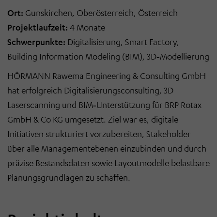
Ort:
Gunskirchen, Oberösterreich, Österreich
Projektlaufzeit:
4 Monate
Schwerpunkte:
Digitalisierung, Smart Factory,
Building Information Modeling (BIM), 3D
‑
Modellierung
HÖRMANN Rawema Engineering & Consulting GmbH
hat erfolgreich Digitalisierungsconsulting, 3D
Laserscanning und BIM
‑
Unterst
ü
tzung f
ü
r BRP Rotax
GmbH & Co KG umgesetzt. Ziel war es, digitale
Initiativen strukturiert vorzubereiten, Stakeholder
ü
ber alle Managementebenen einzubinden und durch
pr
ä
zise Bestandsdaten sowie Layoutmodelle belastbare
Planungsgrundlagen zu schaffen.