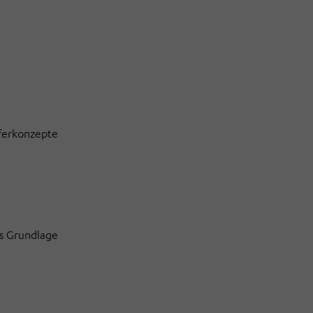
fferkonzepte
ls Grundlage