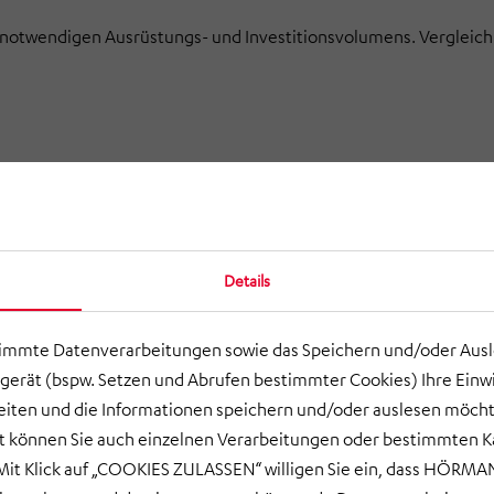
notwendigen Ausrüstungs- und Investitionsvolumens. Vergleich
terien und Wirtschaftlichkeit. Vorbereitung eines strukturierten
Details
timmte Datenverarbeitungen sowie das Speichern und/oder Aus
 Dimensionierung für einen leistungsfähigen, kosteneffizienten 
gerät (bspw. Setzen und Abrufen bestimmter Cookies) Ihre Einwi
ten und die Informationen speichern und/oder auslesen möcht
ort können Sie auch einzelnen Verarbeitungen oder bestimmten 
g
it Klick auf „COOKIES ZULASSEN“ willigen Sie ein, dass HÖRMAN