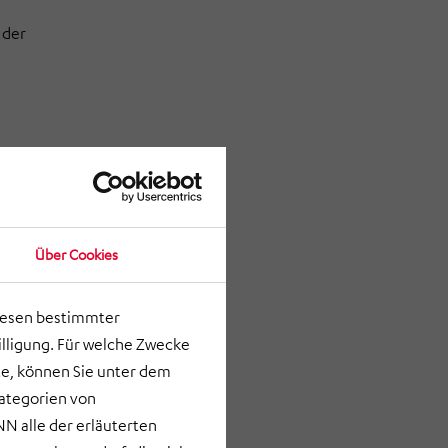
 der
Über Cookies
lesen bestimmter
Betrieb.
lligung. Für welche Zwecke
e, können Sie unter dem
Kategorien von
N alle der erläuterten