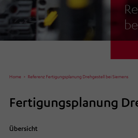
Re
be
Home
Referenz Fertigungsplanung Drehgestell bei Siemens
Fertigungsplanung Dre
Übersicht