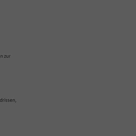
n zur
drissen,