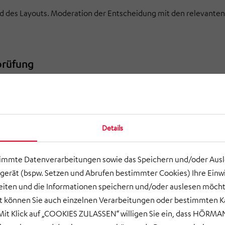
d des Layouts. Moderation der Entscheidung mit den relevanten
prüfung
ischen Machbarkeit. Bewertung der Ausführung in Massivbau- 
Details
eutschen Instituts für Normung). Transparente Kostengliederun
timmte Datenverarbeitungen sowie das Speichern und/oder Aus
gerät (bspw. Setzen und Abrufen bestimmter Cookies) Ihre Einwi
ten und die Informationen speichern und/oder auslesen möcht
ort können Sie auch einzelnen Verarbeitungen oder bestimmten 
it Klick auf „COOKIES ZULASSEN“ willigen Sie ein, dass HÖRMAN