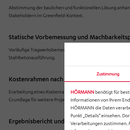
Abstimmung der baulichen und funktionellen Lösung anhan
Stakeholdern im Greenfield-Kontext.
Statische Vorbemessung und Machbarkeits
Vorläufige Tragwerksbemessung und Überprüfung der techn
Stahlbetonausführung.
Zustimmung
Kostenrahmen nach DIN 276
Erarbeitung eines Kostenrahmens nach DIN 276 (Norm des D
HÖRMANN
benötigt für bes
Grundlage für weitere Projektphasen.
Informationen von Ihrem End
HÖRMANN die Daten verarbei
Punkt „Details“ einsehen. D
Ergebnisbericht und Dokumentation
Verarbeitungen zustimmen. M