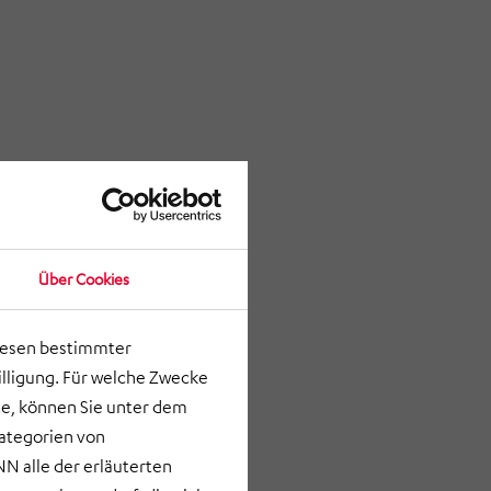
bzw.
Über Cookies
g als
lesen bestimmter
lligung. Für welche Zwecke
e, können Sie unter dem
Kategorien von
N alle der erläuterten