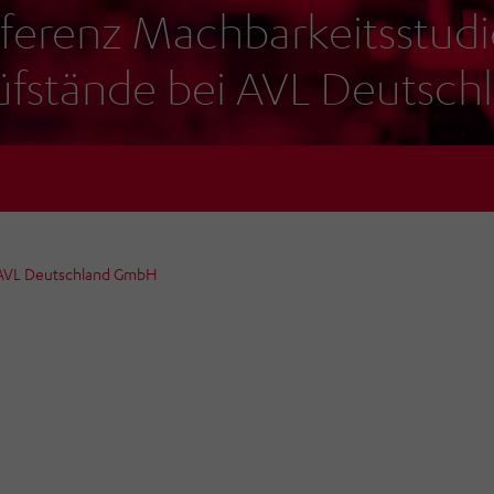
ferenz Machbarkeitsstudi
üfstände bei AVL Deutsc
i AVL Deutschland GmbH