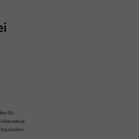
ei
en für
ssivbauweise
itzustellen.