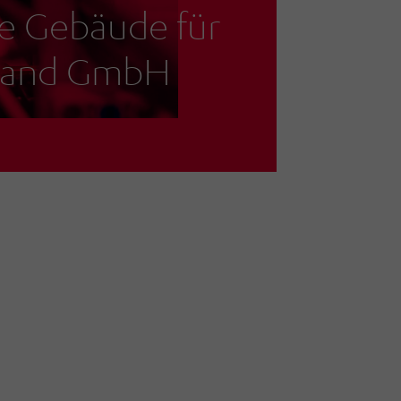
e Gebäude für
hland GmbH