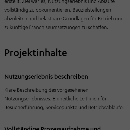
erstellt. Ziel war es, Nutzungserlebnis und Abl
ä
ufe
vollst
ä
ndig zu dokumentieren, Bauzielstellungen
abzuleiten und belastbare Grundlagen f
ü
r Betrieb und
zuk
ü
nftige Franchiseumsetzungen zu schaffen.
Projektinhalte
Nutzungserlebnis beschreiben
Klare Beschreibung des vorgesehenen
Nutzungserlebnisses. Einheitliche Leitlinien für
Besucherführung, Servicepunkte und Betriebsabläufe.
Vollständige Prozessaufnahme und