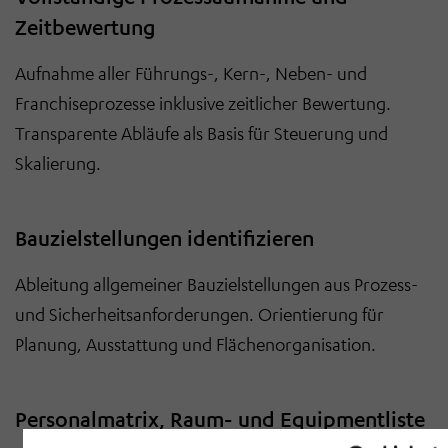
Zeitbewertung
Aufnahme aller Führungs-, Kern-, Neben- und
Franchiseprozesse inklusive zeitlicher Bewertung.
Transparente Abläufe als Basis für Steuerung und
Skalierung.
Bauzielstellungen identifizieren
Ableitung allgemeiner Bauzielstellungen aus Prozess-
und Sicherheitsanforderungen. Orientierung für
Planung, Ausstattung und Flächenorganisation.
Personalmatrix, Raum- und Equipmentliste