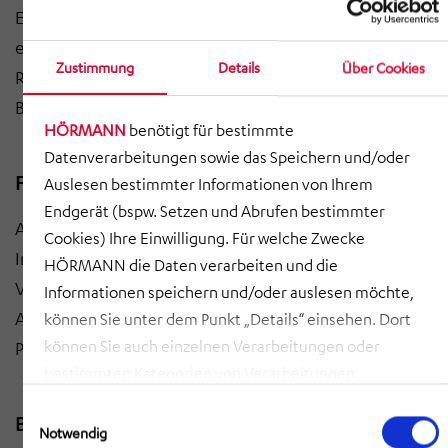
Erstellung einer detaillierten Personalmatrix sowie
einer vollständigen Raum- und Equipmentliste. Klare
Zustimmung
Details
Über Cookies
Ressourcen- und Verantwortungszuordnung für den
Betrieb.
HÖRMANN
benötigt für bestimmte
Datenverarbeitungen sowie das Speichern und/oder
Franchiseableitungen
Auslesen bestimmter Informationen von Ihrem
Endgerät (bspw. Setzen und Abrufen bestimmter
Ausarbeitung von Terminplan, Sicherheits-,
Cookies) Ihre Einwilligung. Für welche Zwecke
Instandhaltungs- und Reinigungskonzept sowie
HÖRMANN die Daten verarbeiten und die
Verantwortlichkeiten nach RASIC (Responsible,
Informationen speichern und/oder auslesen möchte,
Accountable, Support, Informed, Consulted).
können Sie unter dem Punkt „Details“ einsehen. Dort
können Sie auch einzelnen Verarbeitungen oder
Praxisnahe Vorgaben für zukünftige Franchisenehmer.
bestimmten Kategorien von Verarbeitungen
zustimmen. Mit Klick auf „COOKIES ZULASSEN“ willigen
Einwilligungsauswahl
Betriebshandbuch
Sie ein, dass HÖRMANN alle der erläuterten
Notwendig