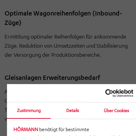
Optimale Wagonreihenfolgen (Inbound-
Züge)
Ermittlung optimaler Reihenfolgen für ankommende
Züge. Reduktion von Umsetzzeiten und Stabilisierung
der Versorgung der Produktionsbereiche.
Gleisanlagen Erweiterungsbedarf
Ableitung der notwendigen Erweiterungen der
Gleisanlagen hinsichtlich Anzahl und Länge.
Technisch-wirtschaftliche Bewertung zur Absicherung
Zustimmung
Details
Über Cookies
von Investitionen.
HÖRMANN
benötigt für bestimmte