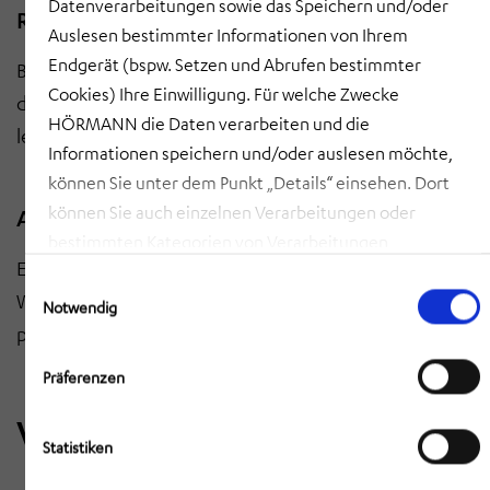
Datenverarbeitungen sowie das Speichern und/oder
Rangierfahrzeuge Anzahl und Auslastung
Auslesen bestimmter Informationen von Ihrem
Endgerät (bspw. Setzen und Abrufen bestimmter
Bestimmung der erforderlichen Anzahl und Auslastung
Cookies) Ihre Einwilligung. Für welche Zwecke
der Rangierfahrzeuge. Dimensionierung für
HÖRMANN die Daten verarbeiten und die
leistungsfähigen, kosteneffizienten Betrieb.
Informationen speichern und/oder auslesen möchte,
können Sie unter dem Punkt „Details“ einsehen. Dort
können Sie auch einzelnen Verarbeitungen oder
Ankunfts- und Abfahrtszeiten
bestimmten Kategorien von Verarbeitungen
Ermittlung optimaler Ankunfts- und Abfahrtszeiten im
zustimmen. Mit Klick auf „COOKIES ZULASSEN“ willigen
Einwilligungsauswahl
Werkstakt. Glättung von Spitzen und Sicherung
Sie ein, dass HÖRMANN alle der erläuterten
Notwendig
Informationen speichern sowie auslesen und damit
planbarer Logistikfenster.
zusammenhängende Datenverarbeitungen vornehmen
Präferenzen
darf, die nicht ohnehin unbedingt erforderlich sind,
damit HÖRMANN Ihnen diese Webseite zur Verfügung
Vorteile unserer Lösung
Statistiken
stellen kann. Mit Klick auf „AUSWAHL ERLAUBEN“
erlauben Sie nur die Speicherung/das Auslesen der