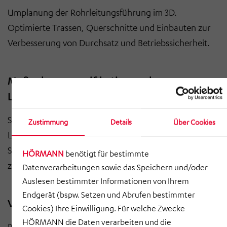
Umplanung der Rohrleitungsführung im 3D.
Optimierte Trassen, Querschnitte und Einbauten zur
Verbesserung von Durchsatz und Betriebssicherheit.
Maßnahmenspezifikation und
Lieferantenauswahl
Spezifizierung der Umbaumaßnahmen mit klaren
Zustimmung
Details
Über Cookies
Leistungs- und Schnittstellenbeschreibungen.
Strukturierte Lieferantenauswahl und Betreuung bis
HÖRMANN
benötigt für bestimmte
zur Beauftragung.
Datenverarbeitungen sowie das Speichern und/oder
Auslesen bestimmter Informationen von Ihrem
Endgerät (bspw. Setzen und Abrufen bestimmter
Vor-Ort-Planung und Überwachung
Cookies) Ihre Einwilligung. Für welche Zwecke
HÖRMANN die Daten verarbeiten und die
Planung und Überwachung der Umbaumaßnahmen