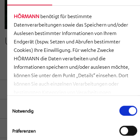
HÖRMANN
benötigt für bestimmte
Datenverarbeitungen sowie das Speichern und/oder
Auslesen bestimmter Informationen von Ihrem
Unsere Leistungen
Endgerät (bspw. Setzen und Abrufen bestimmter
Cookies) Ihre Einwilligung. Für welche Zwecke
HÖRMANN die Daten verarbeiten und die
Informationen speichern und/oder auslesen möchte,
Layoutplanung
können Sie unter dem Punkt „Details“ einsehen. Dort
können Sie auch einzelnen Verarbeitungen oder
Technologische Planung
bestimmten Kategorien von Verarbeitungen
zustimmen. Mit Klick auf „COOKIES ZULASSEN“ willigen
Einwilligungsauswahl
Produktionsplanung und Prozessanalyse
Sie ein, dass HÖRMANN alle der erläuterten
Notwendig
Informationen speichern sowie auslesen und damit
zusammenhängende Datenverarbeitungen vornehmen
Arbeitsplatzplanung und –gestaltung
Präferenzen
darf, die nicht ohnehin unbedingt erforderlich sind,