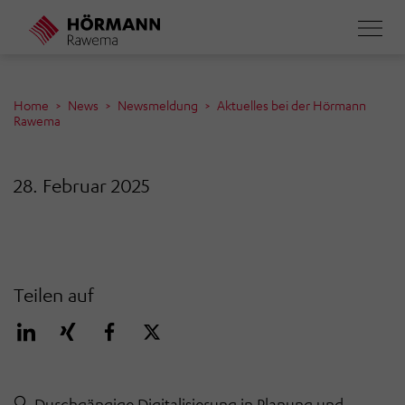
Direkt
zum
Inhalt
Home
News
Newsmeldung
Aktuelles bei der Hörmann
Rawema
28. Februar 2025
Teilen auf
🔍
Durchgängige Digitalisierung in Planung und