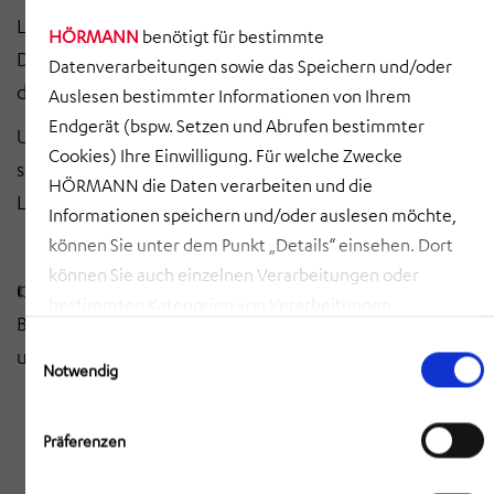
Laserscans
werden zukünftig Standard. Doch:
HÖRMANN
benötigt für bestimmte
Datenverfügbarkeit, Schnittstellen und Akzeptanz bei
Datenverarbeitungen sowie das Speichern und/oder
den Beteiligten
bleiben Herausforderungen.
Auslesen bestimmter Informationen von Ihrem
Endgerät (bspw. Setzen und Abrufen bestimmter
Unser Ziel:
Die Brücke zwischen Theorie und Praxis zu
Cookies) Ihre Einwilligung. Für welche Zwecke
schlagen – durch anwendbare, praxisnahe digitale
HÖRMANN die Daten verarbeiten und die
Lösungen für Bauprojekte.
Informationen speichern und/oder auslesen möchte,
können Sie unter dem Punkt „Details“ einsehen. Dort
können Sie auch einzelnen Verarbeitungen oder
👉
Wie sehen Sie die Zukunft der Digitalisierung in der
bestimmten Kategorien von Verarbeitungen
Baubranche? Kontaktieren Sie uns gern und lassen Sie
zustimmen. Mit Klick auf „COOKIES ZULASSEN“ willigen
Einwilligungsauswahl
uns ins Gespräch kommen!
Sie ein, dass HÖRMANN alle der erläuterten
Notwendig
Informationen speichern sowie auslesen und damit
zusammenhängende Datenverarbeitungen vornehmen
Präferenzen
darf, die nicht ohnehin unbedingt erforderlich sind,
damit HÖRMANN Ihnen diese Webseite zur Verfügung