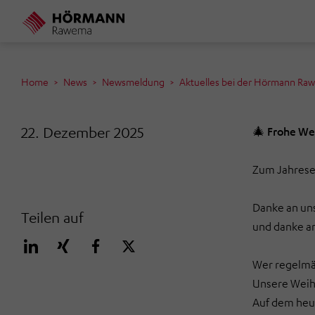
Direkt
zum
Inhalt
Home
News
Newsmeldung
Aktuelles bei der Hörmann Ra
22. Dezember 2025
🎄
Frohe W
Zum Jahrese
Danke an uns
Teilen auf
und danke an
Wer regelmäß
Unsere Weihn
Auf dem heu