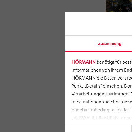
Zustimmung
HÖRMANN
benötigt für bes
Informationen von Ihrem End
HÖRMANN die Daten verarbei
Punkt „Details“ einsehen. D
Verarbeitungen zustimmen. M
Informationen speichern so
ohnehin unbedingt erforderli
„AUSWAHL ERLAUBEN“ erlauben
zusammenhängenden Datenvera
Einwilligungsauswahl