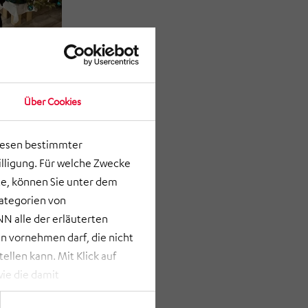
Über Cookies
lesen bestimmter
lligung. Für welche Zwecke
e, können Sie unter dem
Kategorien von
N alle der erläuterten
 vornehmen darf, die nicht
llen kann. Mit Klick auf
ie die damit
st bei Klick auf „ANPASSEN“