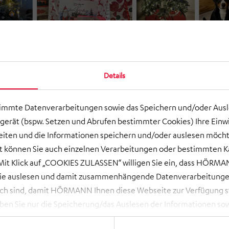
Details
timmte Datenverarbeitungen sowie das Speichern und/oder Aus
gerät (bspw. Setzen und Abrufen bestimmter Cookies) Ihre Einwi
ten und die Informationen speichern und/oder auslesen möcht
ort können Sie auch einzelnen Verarbeitungen oder bestimmten 
it Klick auf „COOKIES ZULASSEN“ willigen Sie ein, dass HÖRMAN
wie auslesen und damit zusammenhängende Datenverarbeitungen
ch sind, damit HÖRMANN Ihnen diese Webseite zur Verfügung ste
 Sie nur die Speicherung/das Auslesen der Informationen sow
rbeitungen, die Sie aktiv ausgewählt haben. Eine Anpassung i