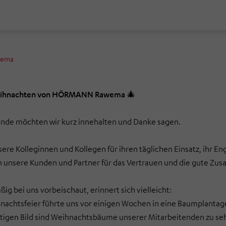
wema
eihnachten von HÖRMANN Rawema
🎄
nde möchten wir kurz innehalten und Danke sagen.
ere Kolleginnen und Kollegen für ihren täglichen Einsatz, ihr
 unsere Kunden und Partner für das Vertrauen und die gute Zu
ig bei uns vorbeischaut, erinnert sich vielleicht:
achtsfeier führte uns vor einigen Wochen in eine Baumplantag
tigen Bild sind Weihnachtsbäume unserer Mitarbeitenden zu se