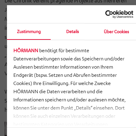
Die Chronik vereint prägende Projekte aus mehreren
Jahrzehnten, persönliche Anekdoten und besondere
Momente sowie spannende Einblicke in unsere Arbeit
im damaligen Wirtschaftsraum. Sie macht sichtbar, wie
Zustimmung
Details
Über Cookies
sich Fabrikplanung verändert hat und welche Themen
uns bis heute prägen. Es geht nicht darum etwas wie
HÖRMANN
benötigt für bestimmte
„früher“ zu machen, sondern darum
Datenverarbeitungen sowie das Speichern und/oder
Ankermöglichkeiten zu haben und aus der
Auslesen bestimmter Informationen von Ihrem
Vergangenheit für die Zukunft zu lernen.
Endgerät (bspw. Setzen und Abrufen bestimmter
Cookies) Ihre Einwilligung. Für welche Zwecke
Wer einen Blick in unsere Geschichte werfen möchte:
HÖRMANN die Daten verarbeiten und die
Informationen speichern und/oder auslesen möchte,
Sobald die Chronik erhältlich ist, informieren wir auch
können Sie unter dem Punkt „Details“ einsehen. Dort
hier auf unserer Website.
können Sie auch einzelnen Verarbeitungen oder
bestimmten Kategorien von Verarbeitungen
zustimmen. Mit Klick auf „COOKIES ZULASSEN“ willigen
Einwilligungsauswahl