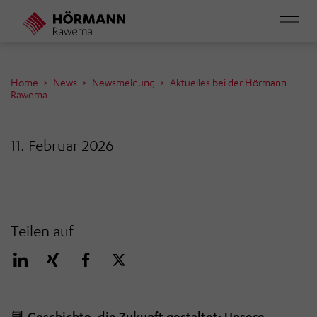
Direkt
zum
Inhalt
Home
News
Newsmeldung
Aktuelles bei der Hörmann
Rawema
11. Februar 2026
Teilen auf
📘
Geschichte, die Zukunft gestaltet: Unsere