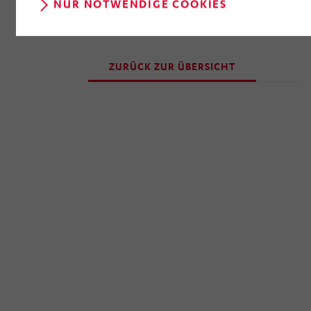
NUR NOTWENDIGE COOKIES
der Webseite) entgeltlos und mit Wirkung für die
Zukunft widerrufen, indem Sie im Anschluss auf
„Einwilligung widerrufen“ klicken. Über die dortige
ZURÜCK ZUR ÜBERSICHT
Schaltfläche „Einwilligung ändern“ können Sie zudem
Ihre getroffenen Einstellungen anpassen.