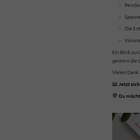
Persön
Spanne
Die En
Vision
Ein Blick zu
gestern die
Vielen Dank 
📖
Jetzt sic
💬
Du möcht