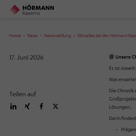
Direkt
zum
Inhalt
Home
News
Newsmeldung
Aktuelles bei der Hörmann Ra
17. Juni 2026
📘
Unsere C
Es ist sowei
Was erwartet
Die Chronik 
Teilen auf
Großprojekte
Lösungen.
Darin findest
Prägen