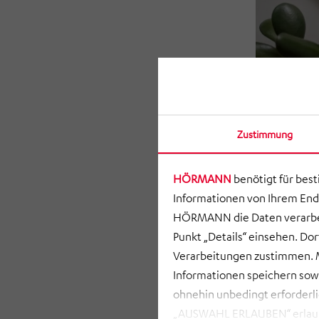
Zustimmung
HÖRMANN
benötigt für bes
Informationen von Ihrem End
HÖRMANN die Daten verarbei
Punkt „Details“ einsehen. D
Verarbeitungen zustimmen. M
Informationen speichern so
ohnehin unbedingt erforderli
„AUSWAHL ERLAUBEN“ erlauben