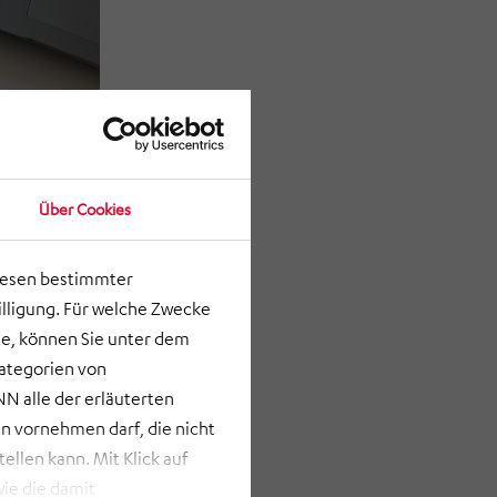
Über Cookies
lesen bestimmter
lligung. Für welche Zwecke
e, können Sie unter dem
Kategorien von
N alle der erläuterten
 vornehmen darf, die nicht
llen kann. Mit Klick auf
ie die damit