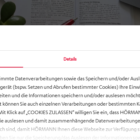
Details
timmte Datenverarbeitungen sowie das Speichern und/oder Aus
gerät (bspw. Setzen und Abrufen bestimmter Cookies) Ihre Einwi
ten und die Informationen speichern und/oder auslesen möcht
ort können Sie auch einzelnen Verarbeitungen oder bestimmten 
it Klick auf „COOKIES ZULASSEN“ willigen Sie ein, dass HÖRMAN
wie auslesen und damit zusammenhängende Datenverarbeitungen
ch sind, damit HÖRMANN Ihnen diese Webseite zur Verfügung ste
 Sie nur die Speicherung/das Auslesen der Informationen sow