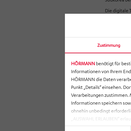
Die digitale
Smart Factor
Innovations
spezifische 
aus Unterne
Zustimmung
entsprechend
Gern vereinb
HÖRMANN
benötigt für bes
Herausforde
Informationen von Ihrem End
HÖRMANN die Daten verarbei
Punkt „Details“ einsehen. D
Verarbeitungen zustimmen. M
Informationen speichern so
ohnehin unbedingt erforderli
„AUSWAHL ERLAUBEN“ erlauben
zusammenhängenden Datenvera
Einwilligungsauswahl