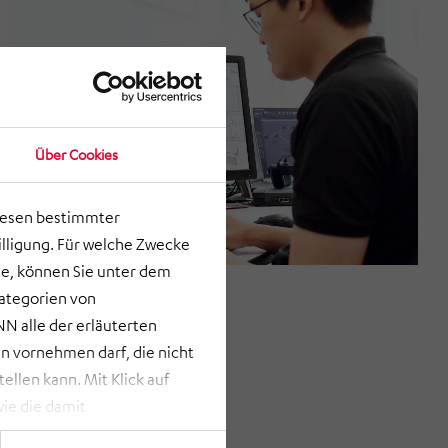
Über Cookies
lesen bestimmter
lligung. Für welche Zwecke
e, können Sie unter dem
Kategorien von
N alle der erläuterten
 vornehmen darf, die nicht
llen kann. Mit Klick auf
ie die damit
st bei Klick auf „ANPASSEN“