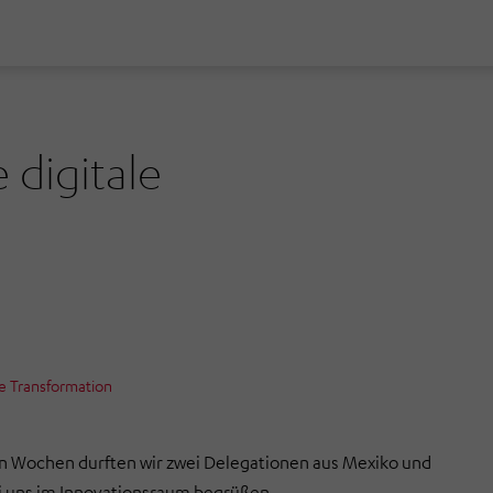
 digitale
e Transformation
en Wochen durften wir zwei Delegationen aus Mexiko und
i uns im Innovationsraum begrüßen.