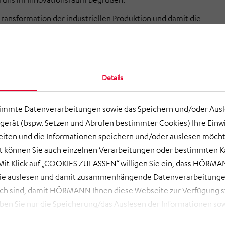
 Transformation der industriellen Produktion und damit die
y sind weltweit ein Thema und werden bei uns im
raum gemeinsam mit Kunden und Interessierten in
Lösungen umgesetzt. Hiervon konnten sich die Delegationen
hmen und Vertretern der Verwaltung überzeugen und
Details
e erste Ansätze wurden diskutiert.
aren wir auch mit Ihnen einen ersten Termin und lösen Ihre
timmte Datenverarbeitungen sowie das Speichern und/oder Aus
rungen.
gerät (bspw. Setzen und Abrufen bestimmter Cookies) Ihre Einwi
ten und die Informationen speichern und/oder auslesen möcht
ort können Sie auch einzelnen Verarbeitungen oder bestimmten 
KONTAKT AUFNEHMEN
it Klick auf „COOKIES ZULASSEN“ willigen Sie ein, dass HÖRMAN
wie auslesen und damit zusammenhängende Datenverarbeitungen
ch sind, damit HÖRMANN Ihnen diese Webseite zur Verfügung ste
 Sie nur die Speicherung/das Auslesen der Informationen sow
rbeitungen, die Sie aktiv ausgewählt haben. Eine Anpassung i