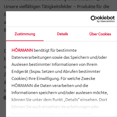
Unsere vielfältigen Tätigkeitsfelder – Produkte für die
Mobilität von Morgen, die Produktion der Zukunft in
attraktiven und effizienten Gebäuden – spiegeln die
Breite und Tiefe unserer Expertise wider.
🏗
🚗
Zustimmung
Details
Über Cookies
Die Welt des Engineerings ist im Wandel, und wir sind
HÖRMANN
benötigt für bestimmte
Datenverarbeitungen sowie das Speichern und/oder
bereit, diesen Wandel aktiv mitzugestalten. Durch
Auslesen bestimmter Informationen von Ihrem
unsere Synergieeffekte und unsere eng vernetzte
Endgerät (bspw. Setzen und Abrufen bestimmter
Zusammenarbeit können wir flexibel auf die sich
Cookies) Ihre Einwilligung. Für welche Zwecke
ändernden Anforderungen des Marktes reagieren und
HÖRMANN die Daten verarbeiten und die
unseren Kunden einen entscheidenden Vorteil bieten.
Informationen speichern und/oder auslesen möchte,
🌐💼
können Sie unter dem Punkt „Details“ einsehen. Dort
können Sie auch einzelnen Verarbeitungen oder
bestimmten Kategorien von Verarbeitungen