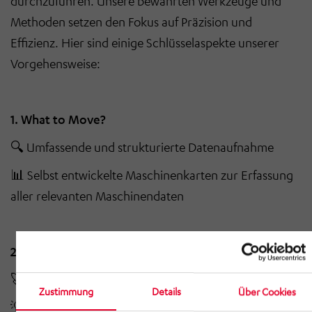
durchzuführen. Unsere bewährten Werkzeuge und
Methoden setzen den Fokus auf Präzision und
Effizienz. Hier sind einige Schlüsselaspekte unserer
Vorgehensweise:
1. What to Move?
🔍 Umfassende und strukturierte Datenaufnahme
📊 Selbst entwickelte Maschinenkarten zur Erfassung
aller relevanten Maschinendaten
2. Plan to Succeed
🚀 Ihre Vision – unsere Lösungen
Zustimmung
Details
Über Cookies
💡 Umfassendes Leistungsangebot (auch weit über die