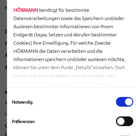
eigentliche Verlagerung hinaus)
HÖRMANN
benötigt für bestimmte
Datenverarbeitungen sowie das Speichern und/oder
Auslesen bestimmter Informationen von Ihrem
3. Design Freeze
Endgerät (bspw. Setzen und Abrufen bestimmter
Cookies) Ihre Einwilligung. Für welche Zwecke
❄ Fixieren von Planungsergebnissen
HÖRMANN die Daten verarbeiten und die
🔄 Revisionsschleifen minimieren
Informationen speichern und/oder auslesen möchte,
🔄 Change-Management
können Sie unter dem Punkt „Details“ einsehen. Dort
können Sie auch einzelnen Verarbeitungen oder
bestimmten Kategorien von Verarbeitungen
4. Readiness Check
zustimmen. Mit Klick auf „COOKIES ZULASSEN“ willigen
Einwilligungsauswahl
Sie ein, dass HÖRMANN alle der erläuterten
Notwendig
🔧 Die Maschinen bewegen sich erst, wenn alle
Informationen speichern sowie auslesen und damit
Vorbereitungen durchgeführt wurden
zusammenhängende Datenverarbeitungen vornehmen
Präferenzen
darf, die nicht ohnehin unbedingt erforderlich sind,
📋 Selbst entwickelte Checklisten & Prozesse zur
damit HÖRMANN Ihnen diese Webseite zur Verfügung
Prüfung aller relevanten Vorbereitungen