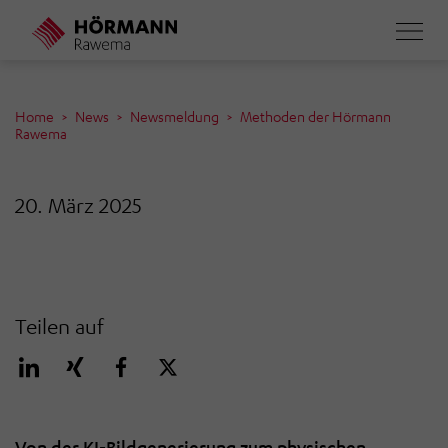
Direkt
zum
Inhalt
Home
News
Newsmeldung
Methoden der Hörmann
Rawema
20. März 2025
Teilen auf
Von der KI-Bildgenerierung zum physischen