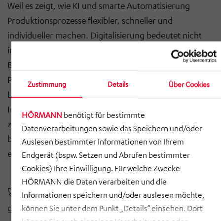
Weil es zeigt, wie KI und smarte Automatisierung
Produktionsprozesse flexibler, schneller und
individueller
machen. Digitalisierung bedeutet nicht
immer, alles neu zu erfinden. Oft reicht es,
Bestandssysteme gezielt zu erweitern
, um das volle
Potenzial auszuschöpfen. Das Beste daran? Viele
Zustimmung
Details
Über Cookies
Lösungen können
On-Premises
, also direkt auf der
Infrastruktur des Kunden, umgesetzt werden, ohne
HÖRMANN
benötigt für bestimmte
zwingend auf Cloud-Dienste angewiesen zu sein. So
Datenverarbeitungen sowie das Speichern und/oder
bleibt die volle Kontrolle über Daten und Prozesse
Auslesen bestimmter Informationen von Ihrem
erhalten.
Endgerät (bspw. Setzen und Abrufen bestimmter
Cookies) Ihre Einwilligung. Für welche Zwecke
HÖRMANN die Daten verarbeiten und die
🚀
Wie sieht die Zukunft der Produktion aus?
Vielleicht
Informationen speichern und/oder auslesen möchte,
genau so.
können Sie unter dem Punkt „Details“ einsehen. Dort