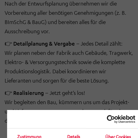
Nach der Entwurfsplanung übernehmen wir die
Vorbereitung aller benötigen Genehmigungen (z. B.
BImSchG & BauG) und bereiten alles für die
Ausschreibung vor.
👉
Detailplanung & Vergabe
– Jedes Detail zählt:
Wir planen neben der Fabrik auch Gebäude, Tragwerk,
Elektro- & Versorgungstechnik sowie die komplette
Produktionslogistik. Dabei koordinieren wir
Lieferanten und sorgen für die beste Lösung.
👉
Realisierung
– Jetzt geht’s los!
Wir begleiten den Bau, kümmern uns um das Projekt-
und Lieferantenmanagement und sorgen dafür, dass
die Inbetriebnahme reibungslos läuft.
Zustimmung
Details
Über Cookies