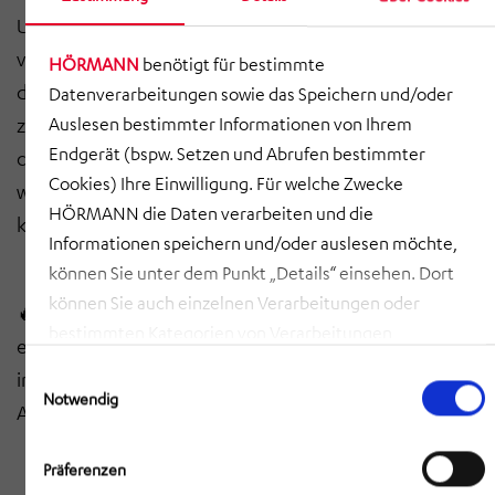
Unser Erfolgsrezept? Wir kombinieren eine
vorausschauende Planungsstrategie mit einer
HÖRMANN
benötigt für bestimmte
durchdachten Umsetzung – von der ersten Idee bis
Datenverarbeitungen sowie das Speichern und/oder
zum fertigen Werk. Dank strukturierter Planung,
Auslesen bestimmter Informationen von Ihrem
Endgerät (bspw. Setzen und Abrufen bestimmter
cleverer Beschaffung und effizientem Bauablauf stellen
Cookies) Ihre Einwilligung. Für welche Zwecke
wir sicher, dass dein Projekt termingerecht,
HÖRMANN die Daten verarbeiten und die
kostensicher und nachhaltig realisiert wird.
🚀🏭
Informationen speichern und/oder auslesen möchte,
können Sie unter dem Punkt „Details“ einsehen. Dort
können Sie auch einzelnen Verarbeitungen oder
🔥
Gemeinsam die Fabrik der Zukunft gestalten –
bestimmten Kategorien von Verarbeitungen
effizient, innovativ und nachhaltig! Für Fragen oder
zustimmen. Mit Klick auf „COOKIES ZULASSEN“ willigen
Einwilligungsauswahl
individuelle Lösungen stehen wir dir jederzeit als
Sie ein, dass HÖRMANN alle der erläuterten
Notwendig
Ansprechpartner zur Verfügung.
Informationen speichern sowie auslesen und damit
zusammenhängende Datenverarbeitungen vornehmen
Präferenzen
darf, die nicht ohnehin unbedingt erforderlich sind,