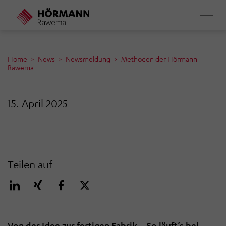
Direkt
zum
Inhalt
Home
News
Newsmeldung
Methoden der Hörmann
Rawema
15. April 2025
Teilen auf
Von der Idee zur fertigen Fabrik – So läuft’s bei