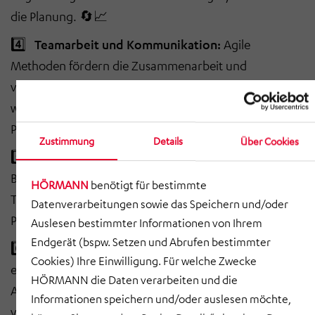
die Planung. 🔄📈
4️⃣
Teamarbeit und Kommunikation:
Agile
Methoden fördern die Zusammenarbeit und
verbessern die Kommunikation. Regelmäßige Meetings
wie Daily Stand-ups und Retrospektiven helfen,
Probleme frühzeitig zu lösen. 💬🤝
Zustimmung
Details
Über Cookies
5️⃣
Transparenz und Kontrolle:
Praktiken wie das
Burndown-Chart und das Kanban-Board bieten hohe
HÖRMANN
benötigt für bestimmte
Transparenz und erleichtern die Steuerung von
Datenverarbeitungen sowie das Speichern und/oder
Projekten. 📊🔍
Auslesen bestimmter Informationen von Ihrem
Endgerät (bspw. Setzen und Abrufen bestimmter
6️⃣
Effizienz und Flexibilität:
Agile Projekte sind
Cookies) Ihre Einwilligung. Für welche Zwecke
effizienter und flexibler, indem sie sich auf wesentliche
HÖRMANN die Daten verarbeiten und die
Aufgaben konzentrieren und unnötige Bürokratie
Informationen speichern und/oder auslesen möchte,
vermeiden. ⚡🛠️