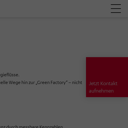
gieflüsse.
lle Wege hin zur „Green Factory“ – nicht
Jetzt Kontakt
aufnehmen
renz durch messbare Kennzahlen.