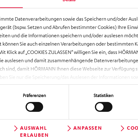
timmte Datenverarbeitungen sowie das Speichern und/oder Aus
gerät (bspw. Setzen und Abrufen bestimmter Cookies) Ihre Einwi
ten und die Informationen speichern und/oder auslesen möcht
Inhalte von YouTube unabhängig
ort können Sie auch einzelnen Verarbeitungen oder bestimmten 
vom Cookie-Consent aktivieren
(weitere Informationen finden sich
it Klick auf „COOKIES ZULASSEN“ willigen Sie ein, dass HÖRMAN
in der
Datenschutzerklärung
.
wie auslesen und damit zusammenhängende Datenverarbeitungen
ch sind, damit HÖRMANN Ihnen diese Webseite zur Verfügung ste
INHALTE AKTIVIEREN
 Sie nur die Speicherung/das Auslesen der Informationen sow
rbeitungen, die Sie aktiv ausgewählt haben. Eine Anpassung i
 NOTWENDIGE COOKIES“ lehnen Sie Ihre Einwilligung ab und es w
Präferenzen
Statistiken
die unbedingt erforderlich sind, damit Ihnen diese Website zur 
en Sie über das Aufrufen der Cookie-Einstellungen (runde, schwa
geltlos und mit Wirkung für die Zukunft widerrufen, indem Sie i
 dortige Schaltfläche „Einwilligung ändern“ können Sie zudem Ih
AUSWAHL
ANPASSEN
COO
ERLAUBEN
 ZUR ÜBERSICHT