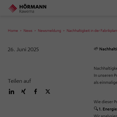
Direkt
zum
Inhalt
Home
News
Newsmeldung
Nachhaltigkeit in der Fabrikpla
26. Juni 2025
🌱 Nachhalti
Nachhaltigke
In unseren P
Teilen auf
als einmalig
Wie dieser P
🔍 1. Energie
Wir analysie