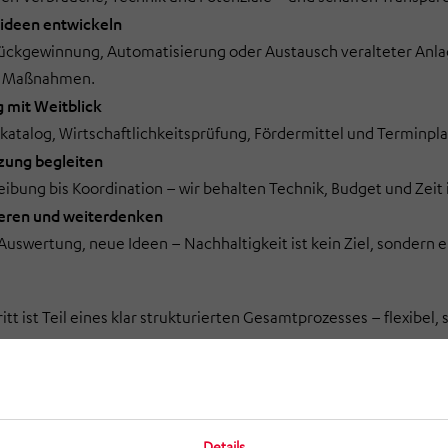
tideen entwickeln
ckgewinnung, Automatisierung oder Austausch veralteter Anlag
e Maßnahmen.
g mit Weitblick
alog, Wirtschaftlichkeitsprüfung, Fördermittel und Terminpla
zung begleiten
ibung bis Koordination – wir behalten Technik, Budget und Zeit i
zieren und weiterdenken
Auswertung, neue Ideen – Nachhaltigkeit ist kein Ziel, sondern 
tt ist Teil eines klar strukturierten Gesamtprozesses – flexibel, s
Details