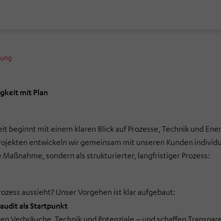
nung
gkeit mit Plan
it beginnt mit einem klaren Blick auf Prozesse, Technik und Ener
rojekten entwickeln wir gemeinsam mit unseren Kunden individue
e Maßnahme, sondern als strukturierter, langfristiger Prozess:
rozess aussieht? Unser Vorgehen ist klar aufgebaut:
audit als Startpunkt
ren Verbräuche, Technik und Potenziale – und schaffen Transpa