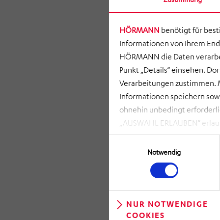
HÖRMANN
benötigt für bes
Informationen von Ihrem End
HÖRMANN die Daten verarbei
Punkt „Details“ einsehen. D
Verarbeitungen zustimmen. M
Informationen speichern so
ohnehin unbedingt erforderli
„AUSWAHL ERLAUBEN“ erlauben
zusammenhängenden Datenvera
Einwilligungsauswahl
möglich. Bei Klick auf „NUR
Notwendig
gespeichert und ausgelesen, 
kann. Ihre Einwilligung könn
linken Rand der Webseite) ent
widerrufen“ klicken. Über die
NUR NOTWENDIGE
COOKIES
anpassen.
ZURÜCK