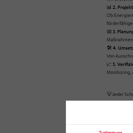
📊 2. Projek
Ob Energierü
förderfähig
📅 3. Planun
Maßnahmenkat
🛠️ 4. Umset
Von Ausschre
📈 5. Verifi
Monitoring, 
💡Jeder Schri
Zustimmung