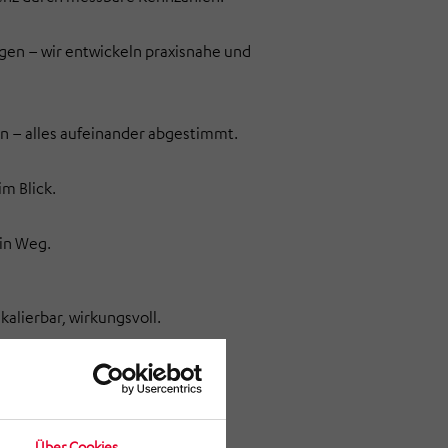
en – wir entwickeln praxisnahe und
n – alles aufeinander abgestimmt.
m Blick.
ein Weg.
kalierbar, wirkungsvoll.
Über Cookies