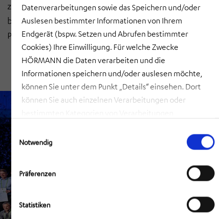
zur Innovationskonferenz den Innovationsraum der
Datenverarbeitungen sowie das Speichern und/oder
breiten Öffentlichkeit zu präsentieren sowie unsere
Auslesen bestimmter Informationen von Ihrem
Endgerät (bspw. Setzen und Abrufen bestimmter
Platzierung entgegenzunehmen.
Cookies) Ihre Einwilligung. Für welche Zwecke
HÖRMANN die Daten verarbeiten und die
Informationen speichern und/oder auslesen möchte,
MEHR ERFAHREN
können Sie unter dem Punkt „Details“ einsehen. Dort
können Sie auch einzelnen Verarbeitungen oder
bestimmten Kategorien von Verarbeitungen
zustimmen. Mit Klick auf „COOKIES ZULASSEN“ willigen
Einwilligungsauswahl
Sie ein, dass HÖRMANN alle der erläuterten
Notwendig
Informationen speichern sowie auslesen und damit
zusammenhängende Datenverarbeitungen vornehmen
Präferenzen
darf, die nicht ohnehin unbedingt erforderlich sind,
damit HÖRMANN Ihnen diese Webseite zur Verfügung
Statistiken
stellen kann. Mit Klick auf „AUSWAHL ERLAUBEN“
erlauben Sie nur die Speicherung/das Auslesen der